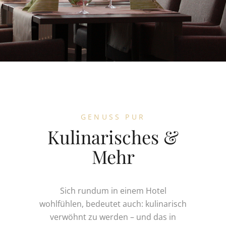
GENUSS PUR
Kulinarisches &
Mehr
Sich rundum in einem Hotel
wohlfühlen, bedeutet auch: kulinarisch
verwöhnt zu werden – und das in