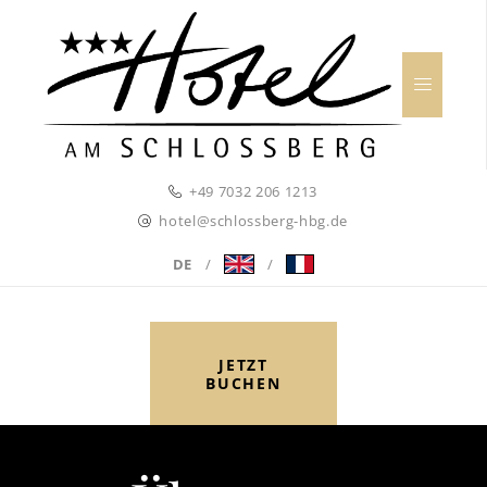
+49 7032 206 1213
hotel@schlossberg-hbg.de
DE
/
/
JETZT
BUCHEN