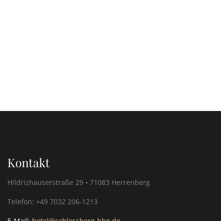
Kontakt
Hildrizhauserstraße 29 • 71083 Herrenberg
Telefon: +49 7032 206-1213
E-Mail:
hotel@schlossberg-hbg.de