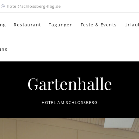
hotel@schlossberg-hbg.de
ung
Restaurant
Tagungen
Feste & Events
Urlau
uns
Gartenhalle
HOTEL AM SCHLOSSBERG