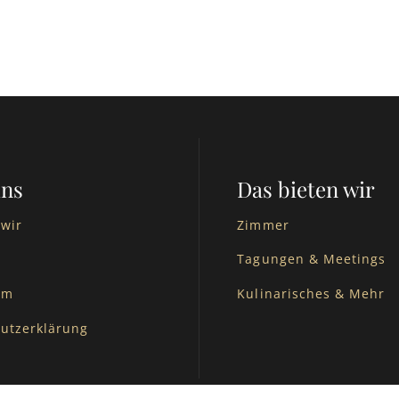
uns
Das bieten wir
 wir
Zimmer
Tagungen & Meetings
um
Kulinarisches & Mehr
utzerklärung