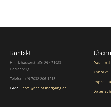
Kontakt
Über 
Hildrizhauserstraße 29 • 71083
Das sind
Herrenberg
Kontakt
Telefon: +49 7032 206-1213
Impress
E-Mail:
hotel@schlossberg-hbg.de
Datensch